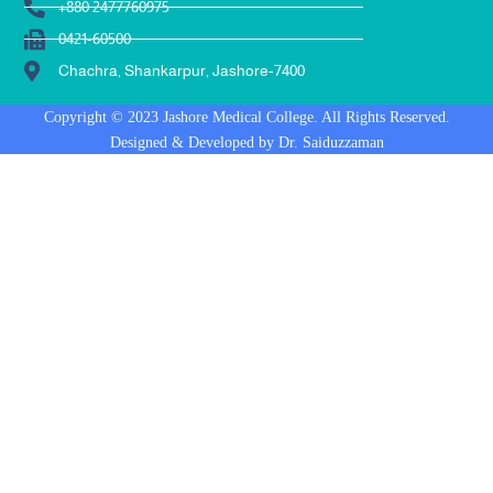
+880 2477760975
0421-60500
Chachra, Shankarpur, Jashore-7400
Copyright © 2023 Jashore Medical College. All Rights Reserved.
Designed & Developed by Dr. Saiduzzaman