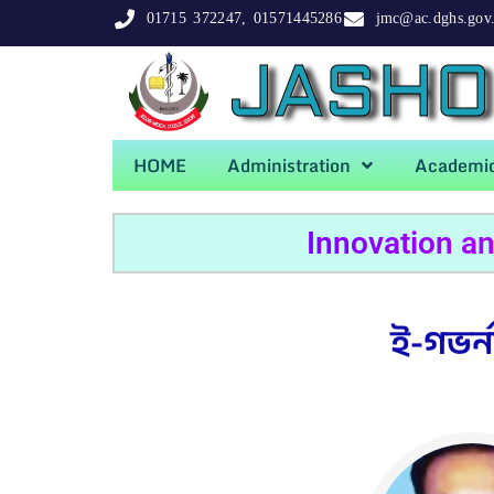
01715 372247, 01571445286
jmc@ac.dghs.gov
JASHO
HOME
Administration
Academi
Innovation a
ই-গভর্ন