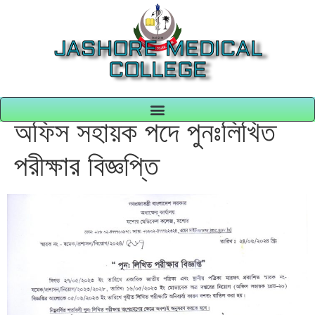
JASHORE MEDICAL
COLLEGE
অফিস সহায়ক পদে পুনঃলিখিত
পরীক্ষার বিজ্ঞপ্তি