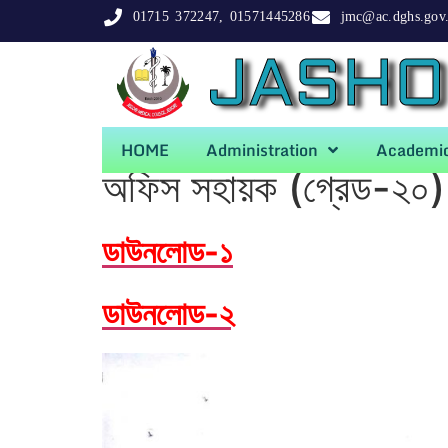
01715 372247, 01571445286
jmc@ac.dghs.gov
JASHO
HOME
Administration
Academi
অফিস সহায়ক (গ্রেড-২০) 
ডাউনলোড-১
ডাউনলোড-২