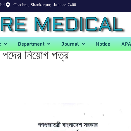
.bd
Chachra, Shankarpur, Jashore-7400
RE MEDICAL
c
Department
Journal
Notice
AP
পদের নিয়োগ পত্র