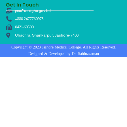
Get In Touch
jmc@ac.dghs.gov.bd
+880 2477760975
0421-60500
Chachra, Shankarpur, Jashore-7400
Copyright © 2023 Jashore Medical College. All Rights Reserved.
Designed & Developed by Dr. Saiduzzaman